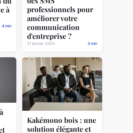
des SMS
n du
professionnels pour
ce à
améliorer votre
communication
4 min
d'entreprise ?
21 janvier 2024
3 min
à
Kakémono bois : une
solution élégante et
et