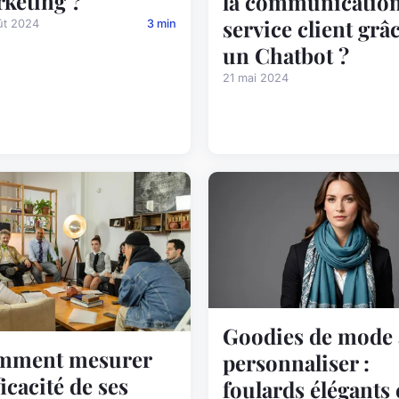
keting ?
la communicatio
service client grâ
ût 2024
3 min
un Chatbot ?
21 mai 2024
Goodies de mode 
mment mesurer
personnaliser :
ficacité de ses
foulards élégants 