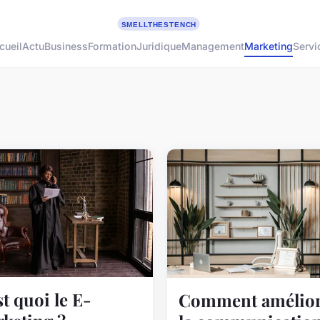
cueil
Actu
Business
Formation
Juridique
Management
Marketing
Servi
st quoi le E-
Comment amélior