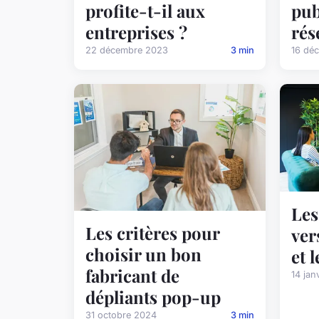
profite-t-il aux
pub
entreprises ?
rés
22 décembre 2023
3 min
16 dé
Les
Les critères pour
ver
choisir un bon
et 
fabricant de
14 jan
dépliants pop-up
31 octobre 2024
3 min