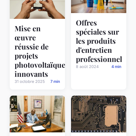
Offres
Mise en
spéciales sur
œuvre
les produits
réussie de
d'entretien
projets
professionnel
photovoltaïques
8 août 2024
4 min
innovants
31 octobre 2025
7 min