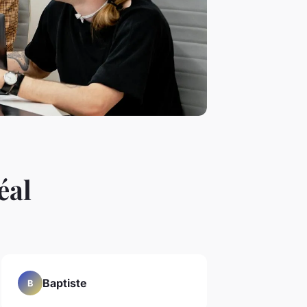
éal
Baptiste
B