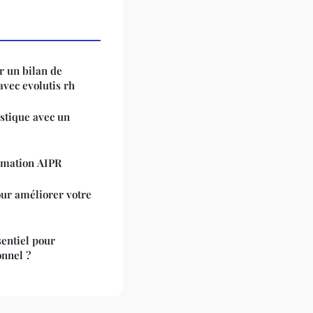
 un bilan de
vec evolutis rh
istique avec un
rmation AIPR
our améliorer votre
sentiel pour
onnel ?