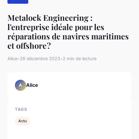
Metalock Engineering :
l'entreprise idéale pour les
réparations de navires maritimes
et offshore ?
Alice
•
26 décembre 2023
•
2 min de lecture
Alice
A
TAGS
Actu