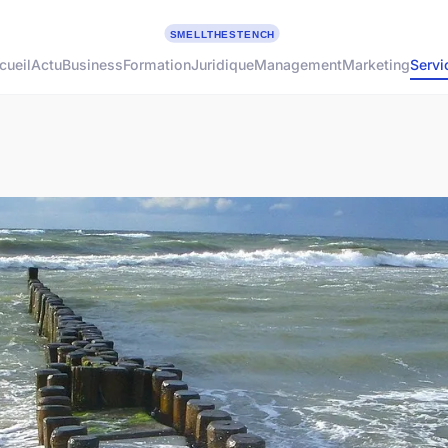
cueil
Actu
Business
Formation
Juridique
Management
Marketing
Servi