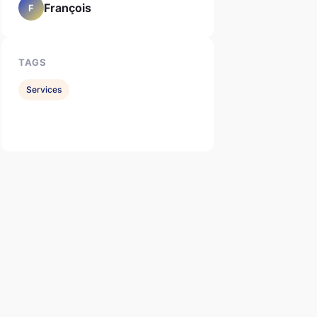
François
F
TAGS
Services